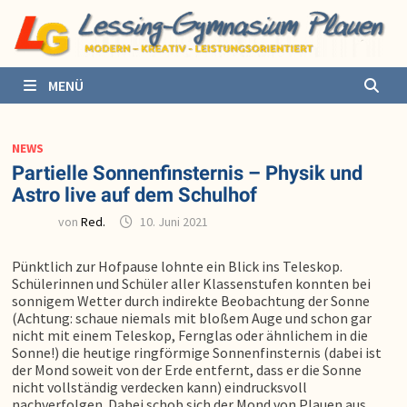
Zurück
zum
Inhalt
MENÜ
NEWS
Partielle Sonnenfinsternis – Physik und
Astro live auf dem Schulhof
von
Red.
10. Juni 2021
Pünktlich zur Hofpause lohnte ein Blick ins Teleskop.
Schülerinnen und Schüler aller Klassenstufen konnten bei
sonnigem Wetter durch indirekte Beobachtung der Sonne
(Achtung: schaue niemals mit bloßem Auge und schon gar
nicht mit einem Teleskop, Fernglas oder ähnlichem in die
Sonne!) die heutige ringförmige Sonnenfinsternis (dabei ist
der Mond soweit von der Erde entfernt, dass er die Sonne
nicht vollständig verdecken kann) eindrucksvoll
nachverfolgen. Dabei schob sich der Mond von Plauen aus