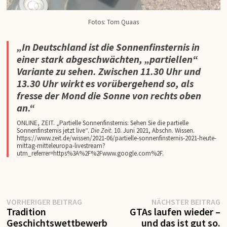
Fotos: Tom Quaas
„In Deutschland ist die Sonnenfinsternis in
einer stark abgeschwächten, „partiellen“
Variante zu sehen. Zwischen 11.30 Uhr und
13.30 Uhr wirkt es vorübergehend so, als
fresse der Mond die Sonne von rechts oben
an.“
ONLINE, ZEIT. „Partielle Sonnenfinsternis: Sehen Sie die partielle
Sonnenfinsternis jetzt live“.
Die Zeit
. 10. Juni 2021, Abschn. Wissen.
https://www.zeit.de/wissen/2021-06/partielle-sonnenfinsternis-2021-heute-
mittag-mitteleuropa-livestream?
utm_referrer=https%3A%2F%2Fwww.google.com%2F.
Vorheriger
N
Beitragsnavigation
VORHERIGER BEITRAG
NÄCHSTER BEITRAG
Beitrag:
Be
Tradition
GTAs laufen wieder –
Geschichtswettbewerb
und das ist gut so.