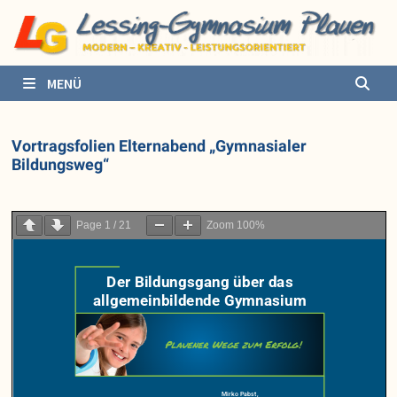
Zurück
zum
Inhalt
MENÜ
Vortragsfolien Elternabend „Gymnasialer
Bildungsweg“
Page
1
/
21
Zoom
100%