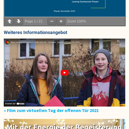
Page
1
/
21
Zoom
100%
Weiteres Informationsangebot
» Film zum virtuellen Tag der offenen Tür 2021