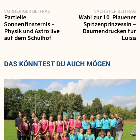
Vorheriger
N
Beitragsnavigation
VORHERIGER BEITRAG
NÄCHSTER BEITRAG
Beitrag:
Be
Partielle
Wahl zur 10. Plauener
Sonnenfinsternis –
Spitzenprinzessin –
Physik und Astro live
Daumendrücken für
auf dem Schulhof
Luisa
DAS KÖNNTEST DU AUCH MÖGEN