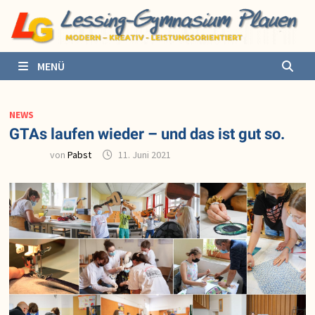
Zurück
zum
Inhalt
MENÜ
NEWS
GTAs laufen wieder – und das ist gut so.
von
Pabst
11. Juni 2021