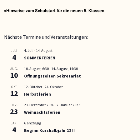
»Hinweise zum Schulstart für die neuen 5. Klassen
Nächste Termine und Veranstaltungen:
4. Juli
-
14. August
JULI
4
SOMMERFERIEN
10. August, 6:30
-
14. August, 14:30
AUG.
10
Öffnungszeiten Sekretariat
12. Oktober
-
24. Oktober
OKT.
12
Herbstferien
23. Dezember 2026
-
2. Januar 2027
DEZ.
23
Weihnachtsferien
Ganztägig
JAN.
4
Beginn Kurshalbjahr 12 II