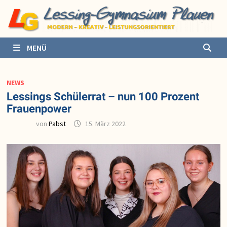
Zurück
zum
Inhalt
MENÜ
NEWS
Lessings Schülerrat – nun 100 Prozent
Frauenpower
von
Pabst
15. März 2022