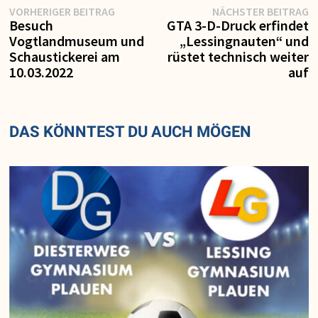
Vorheriger
N
Beitragsnavigation
VORHERIGER BEITRAG
NÄCHSTER BEITRAG
Beitrag:
Be
Besuch
GTA 3-D-Druck erfindet
Vogtlandmuseum und
„Lessingnauten“ und
Schaustickerei am
rüstet technisch weiter
10.03.2022
auf
DAS KÖNNTEST DU AUCH MÖGEN