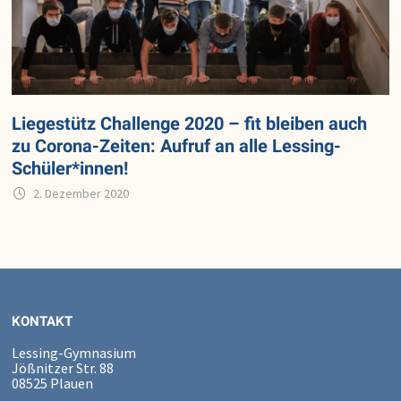
Liegestütz Challenge 2020 – fit bleiben auch
zu Corona-Zeiten: Aufruf an alle Lessing-
Schüler*innen!
2. Dezember 2020
KONTAKT
Lessing-Gymnasium
Jößnitzer Str. 88
08525 Plauen