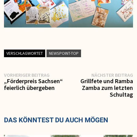
VERSCHLAGWORTET
NEWSPOINT-TOP
Vorheriger
N
Beitragsnavigation
VORHERIGER BEITRAG
NÄCHSTER BEITRAG
Beitrag:
Be
„Förderpreis Sachsen“
Grillfete und Ramba
feierlich übergeben
Zamba zum letzten
Schultag
DAS KÖNNTEST DU AUCH MÖGEN