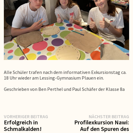
Alle Schüler trafen nach dem informativen Exkursionstag ca.
18 Uhr wieder am Lessing-Gymnasium Plauen ein.
Geschrieben von Ben Perthel und Paul Schäfer der Klasse 8a
Vorheriger
N
Beitragsnavigation
VORHERIGER BEITRAG
NÄCHSTER BEITRAG
Beitrag:
Be
Erfolgreich in
Profilexkursion Nawi:
Schmalkalden!
Auf den Spuren des