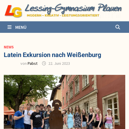
Zurück
zum
Inhalt
MENÜ
NEWS
Latein Exkursion nach Weißenburg
von
Pabst
22. Juni 2023