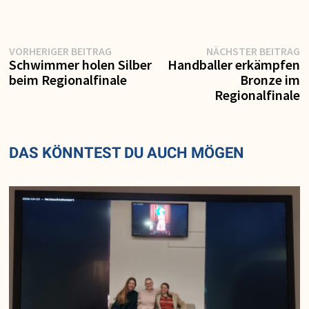
Vorheriger
N
Beitragsnavigation
VORHERIGER BEITRAG
NÄCHSTER BEITRAG
Beitrag:
Be
Schwimmer holen Silber
Handballer erkämpfen
beim Regionalfinale
Bronze im
Regionalfinale
DAS KÖNNTEST DU AUCH MÖGEN