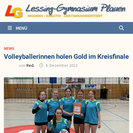
Zurück
zum
Inhalt
MENÜ
NEWS
Volleyballerinnen holen Gold im Kreisfinale
von
Red.
8. Dezember 2022