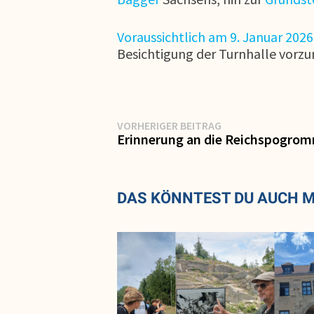
Voraussichtlich am 9. Januar 202
Besichtigung der Turnhalle vorz
Beitragsnavigation
Vorheriger
VORHERIGER BEITRAG
Beitrag:
Erinnerung an die Reichspogrom
DAS KÖNNTEST DU AUCH 