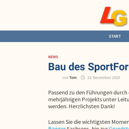
Zurück
zum
Inhalt
START
NEWS
Bau des SportFor
von
Tom
23. November 2025
Passend zu den Führungen durch 
mehrjährigen Projekts unter Leit
werden. Herzlichsten Dank!
Lassen Sie die wichtigsten Mome
Bagger
Sachsens, hin zur
Grundst