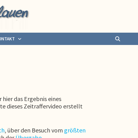
ONTAKT
hier das Ergebnis eines
 dieses Zeitraffervideo erstellt
ch
, über den Besuch vom
größten
ch der
Übergabe
.