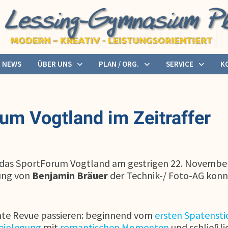
NEWS
ÜBER UNS
PLAN / ORG.
SERVICE
K
um Vogtland im Zeitraffer
das SportForum Vogtland am gestrigen 22. November 
ung von
Benjamin Bräuer
der Technik-/ Foto-AG konnte
nte Revue passieren: beginnend vom
ersten Spatensti
einlegung
mit
romantischen
Momenten
und schließli