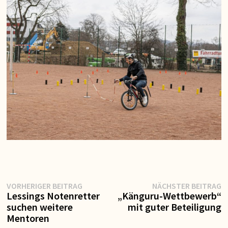
Vorheriger
N
Beitragsnavigation
VORHERIGER BEITRAG
NÄCHSTER BEITRAG
Beitrag:
Be
Lessings Notenretter
„Känguru-Wettbewerb“
suchen weitere
mit guter Beteiligung
Mentoren