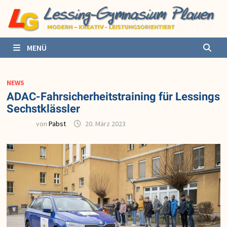
Zurück
zum
Inhalt
MENÜ
NEWS
ADAC-Fahrsicherheitstraining für Lessings
Sechstklässler
von
Pabst
20. März 2023