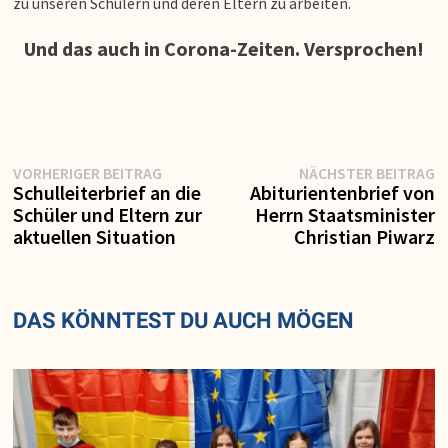
zu unseren Schülern und deren Eltern zu arbeiten.
Und das auch in Corona-Zeiten. Versprochen!
Vorheriger
N
Beitragsnavigation
VORHERIGER BEITRAG
NÄCHSTER BEITRAG
Beitrag:
Be
Schulleiterbrief an die
Abiturientenbrief von
Schüler und Eltern zur
Herrn Staatsminister
aktuellen Situation
Christian Piwarz
DAS KÖNNTEST DU AUCH MÖGEN