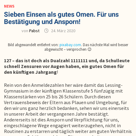
NEWS
Sieben Einsen als gutes Omen. Für uns
Bestätigung und Ansporn!
von
Pabst
24. März 2020
Bild abgewandelt entlehnt von:
pixabay.com
. Das nächste Mal wird besser
abgewischt – versprochen 😉
127 – das ist doch als Dualzahl 1111111 und, da Schulleute
schnell Zensuren vor Augen haben, ein gutes Omen für
den künftigen Jahrgang
!
Rein von den Anmeldezahlen her wäre damit das Lessing-
Gymnasium in der künftigen Klassenstufe 5 fünfzügig mit
Klassenstärken von 25 bis 26 Schülern. Durch diesen
Vertrauensbeweis der Eltern aus Plauen und Umgebung, für
den wir uns ganz herzlich bedanken, sehen wir uns einerseits
in unserer Arbeit der vergangenen Jahre bestätigt.
Andererseits ist dies Ansporn und Verpflichtung für uns,
eingeschlagene Wege engagiert weiterzugehen, nicht in
Routinen zu erstarren und täglich weiter am guten Verhältnis