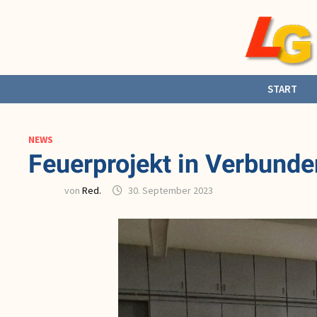
Zurück
zum
Inhalt
START
NEWS
Feuerprojekt in Verbunde
von
Red.
30. September 2023