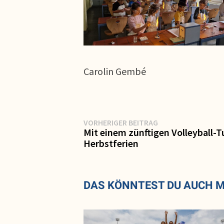
Carolin Gembé
Beitragsnavigation
Vorheriger
VORHERIGER BEITRAG
Beitrag:
Mit einem zünftigen Volleyball-Tu
Herbstferien
DAS KÖNNTEST DU AUCH 