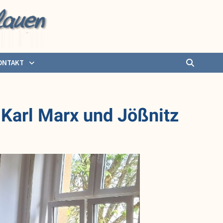
ONTAKT
 Karl Marx und Jößnitz