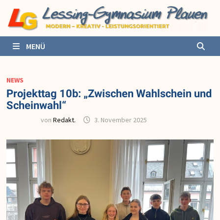
Zurück
zum
Inhalt
MENÜ
NEWS
Projekttag 10b: „Zwischen Wahlschein und
Scheinwahl“
von
Redakt.
3. November 2025