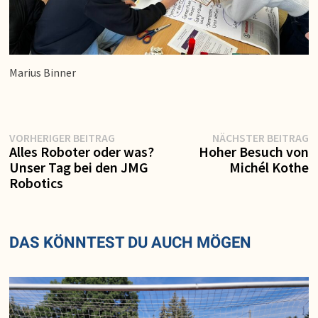
Marius Binner
Vorheriger
N
Beitragsnavigation
VORHERIGER BEITRAG
NÄCHSTER BEITRAG
Beitrag:
Be
Alles Roboter oder was?
Hoher Besuch von
Unser Tag bei den JMG
Michél Kothe
Robotics
DAS KÖNNTEST DU AUCH MÖGEN