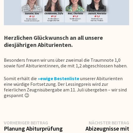
Herzlichen Glückwunsch an all unsere
diesjährigen Abiturienten.
Besonders freuen wir uns über zweimal die Traumnote 1,0
sowie fünf Abiturientinnen, die mit 1,2 abgeschlossen haben.
Somit erhält die
»ewige Bestenliste
unserer Abiturienten
eine würdige Fortsetzung. Der Lessingpreis wird zur
feierlichen Zeugnisübergabe am 11. Juli übergeben – wir sind
gespannt 😉
Vorheriger
N
Beitragsnavigation
VORHERIGER BEITRAG
NÄCHSTER BEITRAG
Beitrag:
Be
Planung Abiturprüfung
Abizeugnisse mit