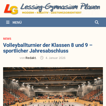
Zurück
zum
Inhalt
MENÜ
NEWS
Volleyballturnier der Klassen 8 und 9 –
sportlicher Jahresabschluss
von
Redakt.
4. Januar 2026