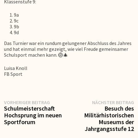
Klassenstufe 9:
9a
9c
9b
9d
Das Turnier war ein rundum gelungener Abschluss des Jahres
und hat einmal mehr gezeigt, wie viel Freude gemeinsamer
Schulsport machen kann. 🏐🎄
Luisa Knoll
FB Sport
Vorheriger
N
Beitragsnavigation
VORHERIGER BEITRAG
NÄCHSTER BEITRAG
Beitrag:
Be
Schulmeisterschaft
Besuch des
Hochsprung im neuen
Militärhistorischen
Sportforum
Museums der
Jahrgangsstufe 12