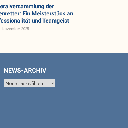
eralversammlung der
enretter: Ein Meisterstück an
fessionalität und Teamgeist
8. November 2025
NEWS-ARCHIV
News-
Archiv