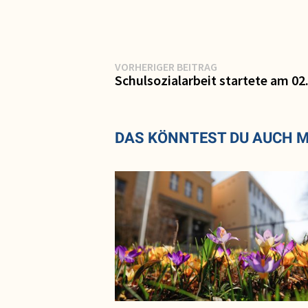
Beitragsnavigation
Vorheriger
VORHERIGER BEITRAG
Beitrag:
Schulsozialarbeit startete am 02
DAS KÖNNTEST DU AUCH 