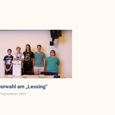
iorwahl am „Lessing“
. September 2019