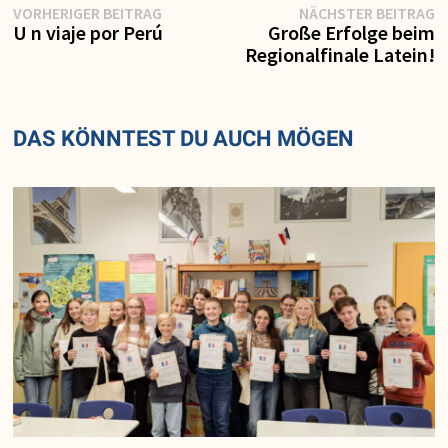
Vorheriger
N
Beitragsnavigation
VORHERIGER BEITRAG
NÄCHSTER BEITRAG
Beitrag:
Be
U n viaje por Perú
Große Erfolge beim
Regionalfinale Latein!
DAS KÖNNTEST DU AUCH MÖGEN