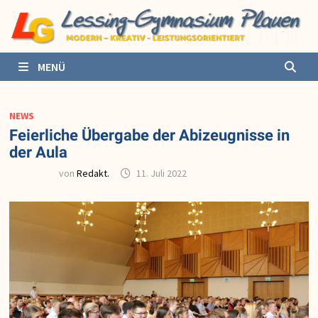
Zurück
zum
Inhalt
MENÜ
NEWS
Feierliche Übergabe der Abizeugnisse in
der Aula
von
Redakt.
11. Juli 2022