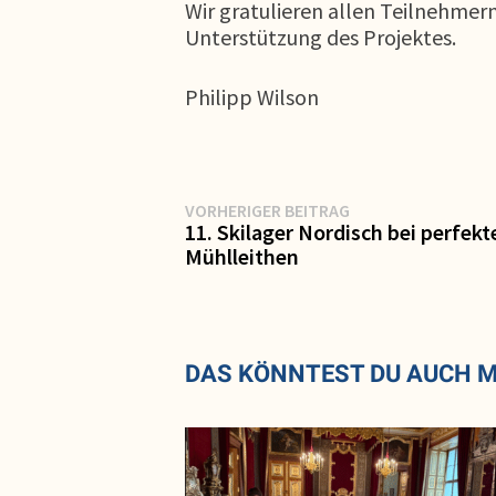
Wir gratulieren allen Teilnehmern
Unterstützung des Projektes.
Philipp Wilson
Beitragsnavigation
Vorheriger
VORHERIGER BEITRAG
Beitrag:
11. Skilager Nordisch bei perfek
Mühlleithen
DAS KÖNNTEST DU AUCH 