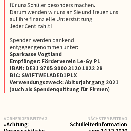
für uns Schüler besonders machen.
Darum wenden wir uns an Sie und freuen uns
auf ihre finanzielle Unterstützung.
Jeder Cent zählt!
Spenden werden dankend
entgegengenommen unter:
Sparkasse Vogtland
Empfänger: Förderverein Le-Gy PL
IBAN: DE31 8705 8000 3120 1022 28
BIC: SWIFTWELADED1PLX
Verwendungszweck: Abiturjahrgang 2021
(auch als Spendenquittung für Firmen)
Vorheriger
N
Beitragsnavigation
VORHERIGER BEITRAG
NÄCHSTER BEITRAG
Beitrag:
Be
»Achtung:
Schulleiterinformation
Voraussichtliche
vom 14.12.2020