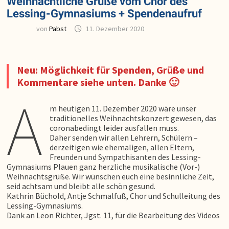
Weihnachtliche Grüße vom Chor des
Lessing-Gymnasiums + Spendenaufruf
von
Pabst
11. Dezember 2020
Neu: Möglichkeit für Spenden, Grüße und
Kommentare siehe unten. Danke 🙂
A
m heutigen 11. Dezember 2020 wäre unser
traditionelles Weihnachtskonzert gewesen, das
coronabedingt leider ausfallen muss.
Daher senden wir allen Lehrern, Schülern –
derzeitigen wie ehemaligen, allen Eltern,
Freunden und Sympathisanten des Lessing-
Gymnasiums Plauen ganz herzliche musikalische (Vor-)
Weihnachtsgrüße. Wir wünschen euch eine besinnliche Zeit,
seid achtsam und bleibt alle schön gesund.
Kathrin Büchold, Antje Schmalfuß, Chor und Schulleitung des
Lessing-Gymnasiums.
Dank an Leon Richter, Jgst. 11, für die Bearbeitung des Videos