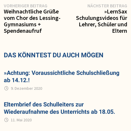
Vorheriger
N
Beitragsnavigation
VORHERIGER BEITRAG
NÄCHSTER BEITRAG
Beitrag:
Be
Weihnachtliche Grüße
»LernSax
vom Chor des Lessing-
Schulungsvideos für
Gymnasiums +
Lehrer, Schüler und
Spendenaufruf
Eltern
DAS KÖNNTEST DU AUCH MÖGEN
»Achtung: Voraussichtliche Schulschließung
ab 14.12.!
9. Dezember 2020
Elternbrief des Schulleiters zur
Wiederaufnahme des Unterrichts ab 18.05.
11. Mai 2020