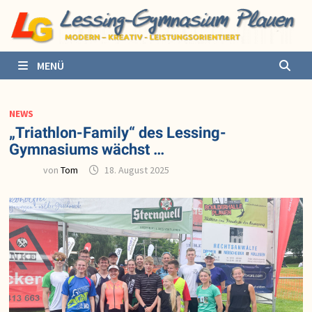
Zurück
zum
Inhalt
MENÜ
NEWS
„Triathlon-Family“ des Lessing-
Gymnasiums wächst …
von
Tom
18. August 2025