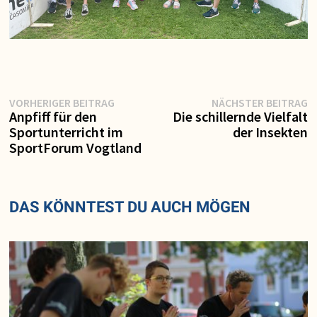
Vorheriger
N
Beitragsnavigation
VORHERIGER BEITRAG
NÄCHSTER BEITRAG
Beitrag:
Be
Anpfiff für den
Die schillernde Vielfalt
Sportunterricht im
der Insekten
SportForum Vogtland
DAS KÖNNTEST DU AUCH MÖGEN