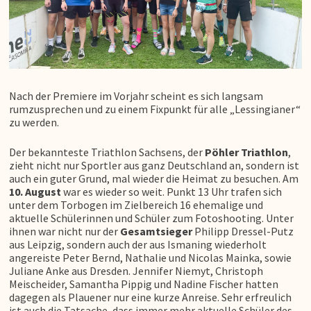
Nach der Premiere im Vorjahr scheint es sich langsam
rumzusprechen und zu einem Fixpunkt für alle „Lessingianer“
zu werden.
Der bekannteste Triathlon Sachsens, der
Pöhler Triathlon
,
zieht nicht nur Sportler aus ganz Deutschland an, sondern ist
auch ein guter Grund, mal wieder die Heimat zu besuchen. Am
10. August
war es wieder so weit. Punkt 13 Uhr trafen sich
unter dem Torbogen im Zielbereich 16 ehemalige und
aktuelle Schülerinnen und Schüler zum Fotoshooting. Unter
ihnen war nicht nur der
Gesamtsieger
Philipp Dressel-Putz
aus Leipzig, sondern auch der aus Ismaning wiederholt
angereiste Peter Bernd, Nathalie und Nicolas Mainka, sowie
Juliane Anke aus Dresden. Jennifer Niemyt, Christoph
Meischeider, Samantha Pippig und Nadine Fischer hatten
dagegen als Plauener nur eine kurze Anreise. Sehr erfreulich
ist auch die Tatsache, dass immer mehr aktuelle Schüler des