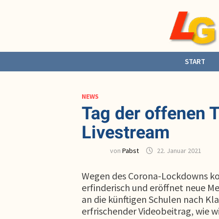
Zurück
zum
Inhalt
START
NEWS
Tag der offenen T
Livestream
von
Pabst
22. Januar 2021
Wegen des Corona-Lockdowns konn
erfinderisch und eröffnet neue M
an die künftigen Schulen nach Kla
erfrischender Videobeitrag, wie 