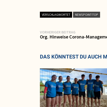
VERSCHLAGWORTET
NEWSPOINT-TOP
Beitragsnavigation
Vorheriger
VORHERIGER BEITRAG
Beitrag:
Org. Hinweise Corona-Manageme
DAS KÖNNTEST DU AUCH 