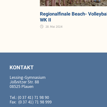
Regionalfinale Beach- Volleybal
WK II
28. Mai 2024
KONTAKT
Lessing-Gymnasium
Jößnitzer Str. 88
08525 Plauen
Tel.: (0 37 41) 71 98 90
Fax: (0 37 41) 71 98 999