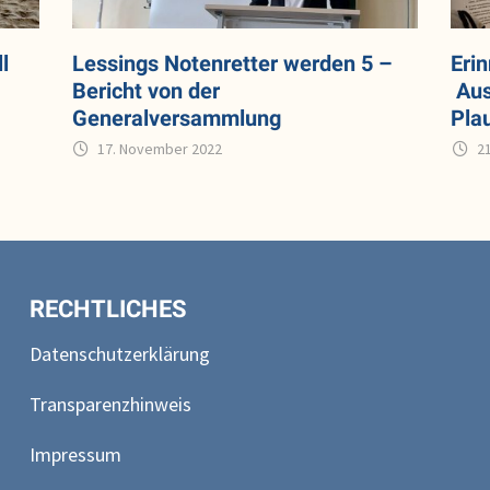
l
Lessings Notenretter werden 5 –
Eri
Bericht von der
Aus
Generalversammlung
Pla
17. November 2022
2
RECHTLICHES
Datenschutzerklärung
Transparenzhinweis
Impressum