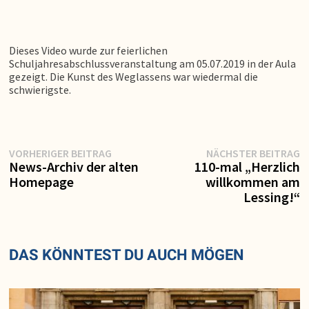
Dieses Video wurde zur feierlichen
Schuljahresabschlussveranstaltung am 05.07.2019 in der Aula
gezeigt. Die Kunst des Weglassens war wiedermal die
schwierigste.
Vorheriger
N
Beitragsnavigation
VORHERIGER BEITRAG
NÄCHSTER BEITRAG
Beitrag:
Be
News-Archiv der alten
110-mal „Herzlich
Homepage
willkommen am
Lessing!“
DAS KÖNNTEST DU AUCH MÖGEN