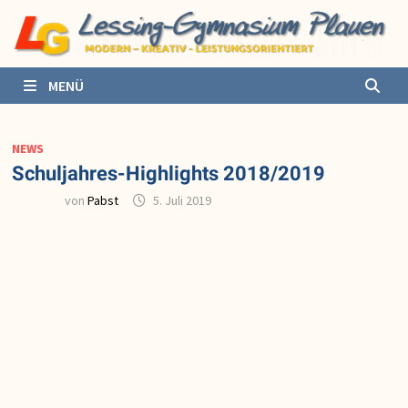
Zurück
zum
Inhalt
MENÜ
NEWS
Schuljahres-Highlights 2018/2019
von
Pabst
5. Juli 2019