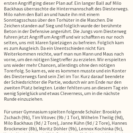
ersten Angriff ging dieser Plan auf. Ein langer Ball auf Milo
Backhaus überraschte die Hintermannschaft des Diesterwegs.
Milo nahm den Ball an und haute ihn mit einem
Sonntagsschuss über den Torhüter in die Maschen. Die
Zeichen standen auf Sieg und folglich wurde der berühmte
Beton in der Defensive angerührt. Die Jungs vom Diesterweg
fuhren jetzt Angriff um Angriff und wir schafften es nur noch
selten, uns mit klaren Spielzügen zu befreien. Folglich kam
es zum Ausgleich. Da ein Unentschieden nicht fürs
Weiterkommen reichte, warf man nun Mann und Maus nach
vorne, um den nötigen Siegtreffer zu erzielen. Wir erspielten
uns wieder mehr Chancen, allerdings ohne den nötigen
Torerfolg. So kam es, wie es kommen musste und ein Konter
des Diesterwegs fand sein Ziel im Tor. Kurz darauf beendete
der Schiedsrichter die Partie, wodurch wir am Ende nur den
zweiten Platz belegten. Leider fehlten uns an diesem Tag ein
wenig Spielglück und etwas Cleverness, um in die nächste
Runde einzuziehen.
Für unser Gymnasium spielten folgende Schüler: Brooklyn
Zschach (9b), Tim Vitovec (9b / 1 Tor), Wilhelm Theilig (9d),
Milo Backhaus (9d / 2 Tore), Janne Kühn (9d / 2 Tore), Hannes
Brockmeier (8b), Moritz Döhler (9b), Lennox Kochinka (9c),