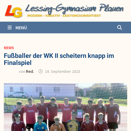
Zurück
zum
Inhalt
MENÜ
NEWS
Fußballer der WK II scheitern knapp im
Finalspiel
von
Red.
18. September 2023