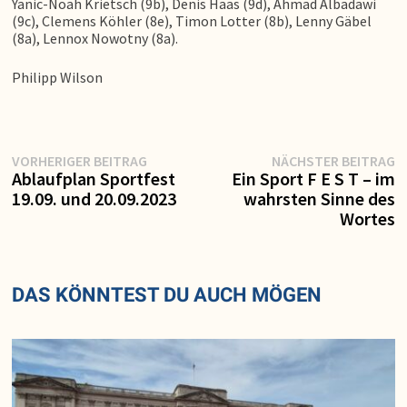
Yanic-Noah Krietsch (9b), Denis Haas (9d), Ahmad Albadawi
(9c), Clemens Köhler (8e), Timon Lotter (8b), Lenny Gäbel
(8a), Lennox Nowotny (8a).
Philipp Wilson
Vorheriger
N
Beitragsnavigation
VORHERIGER BEITRAG
NÄCHSTER BEITRAG
Beitrag:
Be
Ablaufplan Sportfest
Ein Sport F E S T – im
19.09. und 20.09.2023
wahrsten Sinne des
Wortes
DAS KÖNNTEST DU AUCH MÖGEN