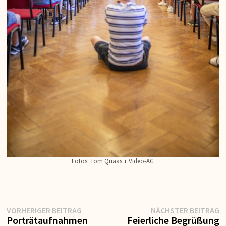
Fotos: Tom Quaas + Video-AG
Vorheriger
N
Beitragsnavigation
VORHERIGER BEITRAG
NÄCHSTER BEITRAG
Beitrag:
Be
Porträtaufnahmen
Feierliche Begrüßung