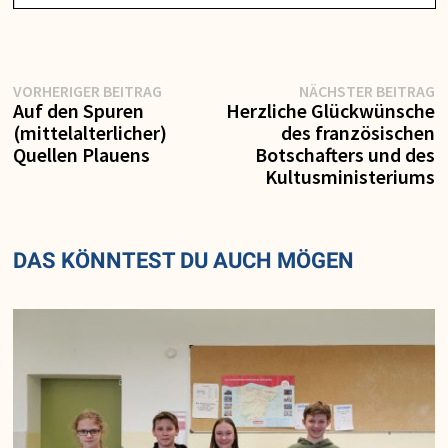
Vorheriger
N
Beitragsnavigation
VORHERIGER BEITRAG
NÄCHSTER BEITRAG
Beitrag:
Be
Auf den Spuren
Herzliche Glückwünsche
(mittelalterlicher)
des französischen
Quellen Plauens
Botschafters und des
Kultusministeriums
DAS KÖNNTEST DU AUCH MÖGEN