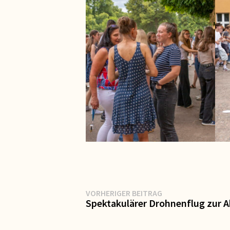
Beitragsnavigation
Vorheriger
VORHERIGER BEITRAG
Beitrag:
Spektakulärer Drohnenflug zur A