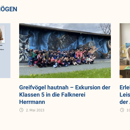
MÖGEN
Greifvögel hautnah – Exkursion der
Erl
Klassen 5 in die Falknerei
Lei
Herrmann
der
2. Mai 2023
10