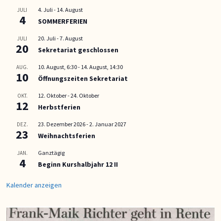
4. Juli
-
14. August
JULI
4
SOMMERFERIEN
20. Juli
-
7. August
JULI
20
Sekretariat geschlossen
10. August, 6:30
-
14. August, 14:30
AUG.
10
Öffnungszeiten Sekretariat
12. Oktober
-
24. Oktober
OKT.
12
Herbstferien
23. Dezember 2026
-
2. Januar 2027
DEZ.
23
Weihnachtsferien
Ganztägig
JAN.
4
Beginn Kurshalbjahr 12 II
Kalender anzeigen