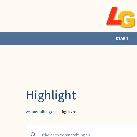
Zurück
zum
Inhalt
START
Highlight
Veranstaltungen
Highlight
Veranstaltungen
Veranstaltungen
Bitte