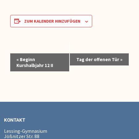
ZUM KALENDER HINZUFÜGEN
Veranstaltung-
«
Beginn
Tag der offenen Tür
»
Navigation
Kurshalbjahr 12 II
KONTAKT
Lessing-Gymnasium
Jößnitzer Str. 88