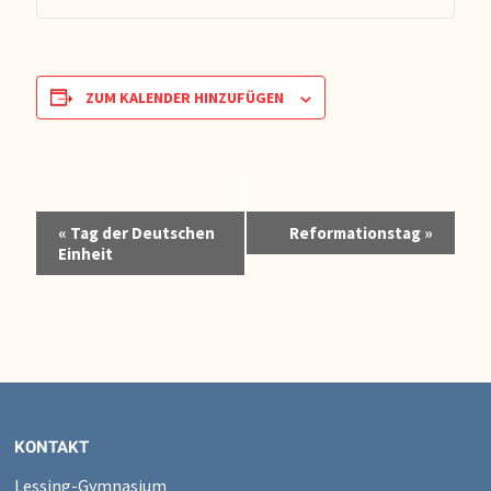
ZUM KALENDER HINZUFÜGEN
Veranstaltung-
«
Tag der Deutschen
Reformationstag
»
Navigation
Einheit
KONTAKT
Lessing-Gymnasium