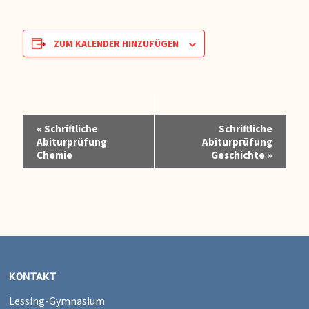
ZUM KALENDER HINZUFÜGEN
Veranstaltung-
«
Schriftliche
Schriftliche
Navigation
Abiturprüfung
Abiturprüfung
Chemie
Geschichte
»
KONTAKT
Lessing-Gymnasium