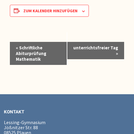
ZUM KALENDER HINZUFÜGEN
Veranstaltung-
«
Schriftliche
unterrichtsfreier Tag
Navigation
Abiturprüfung
»
Mathematik
KONTAKT
Lessing-Gymnasium
Jößnitzer Str. 88
08525 Plauen